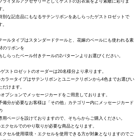
ブライダルアクセサリーとしてゲストのお衣装をより素敵に彩りま
す。
特別な記念品にもなるサテンリボンをあしらったゲストロゼットで
す。
テールタイプはスタンダードテールと、花嫁のベールにも使われる素
材のリボンを
あしらったベール付きテールの2パターンよりお選びください。
○ゲストロゼットのオーダーは20名様分より承ります。
○カラータイプはサテンリボンとユニークリボンから4色までお選びい
ただけます。
○オプションでメッセージカードをご用意しております。
予備分が必要なお客様は「その他」カテゴリー内にメッセージカード
の
専用ページを設けておりますので、そちらからご購入ください。
○エクセルでのやり取りが必要な商品となります。
エクセル使用環境・エクセルを使用できる方が対象となりますのでご