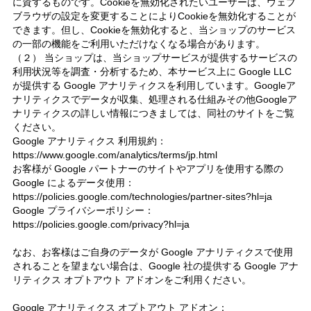
に資するものです。Cookieを無効化されたいユーザーは、ウェブ
ブラウザの設定を変更することによりCookieを無効化することが
できます。但し、Cookieを無効化すると、当ショップのサービス
の一部の機能をご利用いただけなくなる場合があります。
（２） 当ショップは、当ショップサービスが提供するサービスの
利用状況等を調査・分析するため、本サービス上に Google LLC
が提供する Google アナリティクスを利用しています。Googleア
ナリティクスでデータが収集、処理される仕組みその他Googleア
ナリティクスの詳しい情報につきましては、同社のサイトをご覧
ください。
Google アナリティクス 利用規約：
https://www.google.com/analytics/terms/jp.html
お客様が Google パートナーのサイトやアプリを使用する際の
Google によるデータ使用：
https://policies.google.com/technologies/partner-sites?hl=ja
Google プライバシーポリシー：
https://policies.google.com/privacy?hl=ja
なお、お客様はご自身のデータが Google アナリティクスで使用
されることを望まない場合は、Google 社の提供する Google アナ
リティクス オプトアウト アドオンをご利用ください。
Google アナリティクス オプトアウト アドオン：