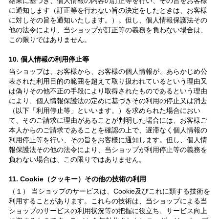
結果に基づき、個人情報の内容の訂正等を行い、その旨をお客様
に通知します（訂正等を行わない旨の決定をしたときは、お客様
に対しその旨を通知いたします。）。但し、個人情報保護法その
他の法令により、当ショップが訂正等の義務を負わない場合は、
この限りではありません。
10. 個人情報の利用停止等
当ショップは、お客様から、お客様の個人情報が、あらかじめ公
表された利用目的の範囲を超えて取り扱われているという理由又
は偽りその他不正の手段により取得されたものであるという理由
により、個人情報保護法の定めに基づきその利用の停止又は消去
（以下「利用停止等」といいます。）を求められた場合におい
て、そのご請求に理由があることが判明した場合には、お客様ご
本人からのご請求であることを確認の上で、遅滞なく個人情報の
利用停止等を行い、その旨をお客様に通知します。但し、個人情
報保護法その他の法令により、当ショップが利用停止等の義務を
負わない場合は、この限りではありません。
11. Cookie（クッキー）その他の技術の利用
（１） 当ショップのサービスは、Cookie及びこれに類する技術を
利用することがあります。これらの技術は、当ショップによる当
ショップのサービスの利用状況等の把握に役立ち、サービス向上